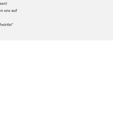
ssen!
en uns auf
fwirtin"