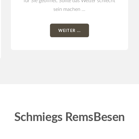
für Sie geöffnet. Sollte das Wetter schlecht
sein machen ...
WEITER ...
Schmiegs RemsBesen