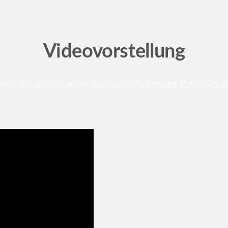
Videovorstellung
ie in einem virtuellen Rundgang Schmiegs RemsBese