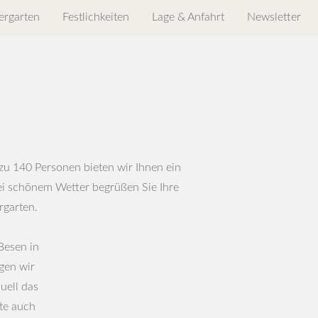
ergarten
Festlichkeiten
Lage & Anfahrt
Newsletter
s zu 140 Personen bieten wir Ihnen ein
i schönem Wetter begrüßen Sie Ihre
rgarten.
Besen in
gen wir
duell das
te auch